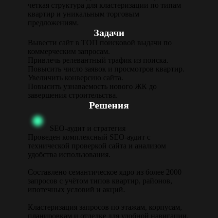
четкая структура для кластеризации по типам
квартир и уникальным торговым
предложениям.
Задачи
Вывести сайт в ТОП поисковой выдачи по
коммерческим запросам.
Привлечь релевантный трафик из поиска.
Повысить число заявок и просмотров квартир.
Увеличить конверсию сайта.
Повысить узнаваемость нового ЖК до
завершения строительства.
Решения
SEO-аудит и стратегия
Проведен комплексный SEO-аудит с
технической проверкой сайта и анализом
удобства использования.
Составлено семантическое ядро из более 2000
запросов с учётом типов квартир, районов,
ипотечных условий и акций.
Кластеризация запросов по этажам, корпусам,
планировкам и отделке для удобной навигации.