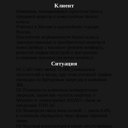
Клиент
Компания, занимающаяся строительством и
продажей квартир в новостройках бизнес-
класса.
Работает в Москве и крупнейших городах
России.
Покупатели недвижимости бизнес-класса,
заинтересованные в приобретении квартир в
новостройках с высоким уровнем комфорта,
развитой инфраструктурой и выгодными
условиями покупки (включая ипотеку).
Ситуация
01/
Сайт имел менее 12 000 уникальных
посетителей в месяц, при этом основной трафик
приходил по брендовым запросам и названию
ЖК.
02/
Позиции по ключевым коммерческим
запросам, таким как «купить квартиру в
Москве» и «новостройки ЮЗАО», были за
пределами ТОП-50.
03/
Конверсия сайта была низкой — около 0,4%,
в основном обращались через форму обратной
связи.
04/
Высокая конкуренция в нише, отсутствовала