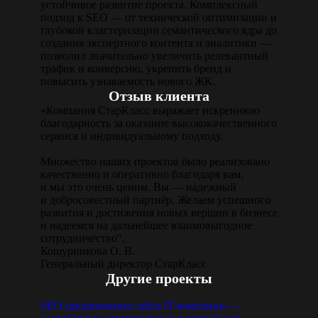
устойчивое развитие проекта. Комплексный
подход к SEO — от технической оптимизации и
глубокой кластеризации семантического ядра до
создания экспертного контента и аналитики —
позволил значительно увеличить релевантный
трафик и конверсию, укрепить бренд и
повысить узнаваемость нового ЖК.
Отзыв клиента
«Компания СтарКласс выражает искреннюю
благодарность за оказание высококачественного
сервиса и индивидуальному подходу.
Множество наших проектов было реализовано
качественно и оперативно благодаря вам,
и мы это очень ценим. Вы — надежный
и добросовестный партнёр. Желаем успешного
развития и достижения новых вершин в бизнесе
и надеемся на дальнейшее взаимовыгодное
сотрудничество".
Кошурникова О. В.
Генеральный директор СтарКласс
Другие проекты
SEO-продвижение сайта IT-компании —