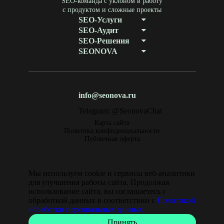
SEO-команда с уклоном в работу
с продуктом и сложные проекты
SEO-Услуги
SEO-Аудит
SEO-Решения
SEONOVA
info@seonova.ru
Telegram: @SeonovaChat
Карта сайта
Политика конфиденциальности
Публичная оферта
Мы используем cookie и сервисы веб-аналитики
для улучшения работы сайта. Продолжая
использование сайта, вы соглашаетесь с
обработкой данных в соответствии с
Политикой
обработки персональных данных
Принять