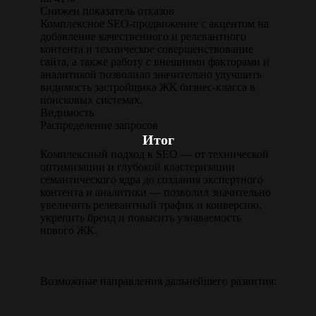
Снижен показатель отказов
Комплексное SEO-продвижение с акцентом на
добавление качественного и релевантного
контента и техническое совершенствование
сайта, а также работу с внешними факторами и
аналитикой позволило значительно улучшить
видимость застройщика ЖК бизнес-класса в
поисковых системах.
Видимость
Распределение запросов
Итог
Комплексный подход к SEO — от технической
оптимизации и глубокой кластеризации
семантического ядра до создания экспертного
контента и аналитики — позволил значительно
увеличить релевантный трафик и конверсию,
укрепить бренд и повысить узнаваемость
нового ЖК.
Возможные направления дальнейшего развития: