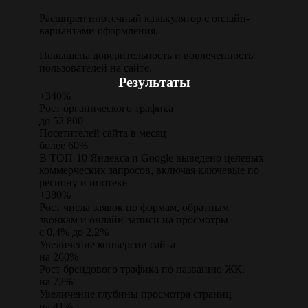
Расширен ипотечный калькулятор с онлайн-
вариантами оформления.
Повышена доверительность и вовлеченность
пользователей на сайте.
Результаты
+340%
Рост органического трафика
до 52 800
Посетителей сайта в месяц
более 60%
В ТОП-10 Яндекса и Google выведено целевых
коммерческих запросов, включая ключевые по
региону и ипотеке
+380%
Рост числа заявок по формам, обратным
звонкам и онлайн-записи на просмотры
с 0,4% до 2,2%
Увеличение конверсии сайта
на 260%
Рост брендового трафика по названию ЖК.
на 72%
Увеличение глубины просмотра страниц
на 41%