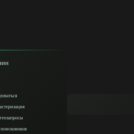
зин
роваться
астеризация
 геозапросы
 поисковиков