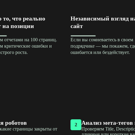
 то, что реально
Независимый взгляд н
т на позиции
сайт
м отчетами на 100 страниц.
Если вы сомневаетесь в своем
м критические ошибки и
подрядчике — мы покажем, гд
строго роста.
ошибается или бездействует.
я роботов
Анализ мета-тегов 
2
, какие страницы закрыты от
Проверяем Title, Descrip
длинные или короткие ва