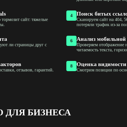
als
Поиск битых ссыло
4
 тормозит сайт: тяжелые
Сканируем сайт на 404, 
ты.
потеряли трафик из-за по
нта
Анализ мобильной
6
уют ли страницы друг с
Проверяем отображение н
читаемость текста, гориз
факторов
Оценка видимости 
8
ставки, отзывов, гарантий.
Смотрим позиции по осно
O ДЛЯ БИЗНЕСА