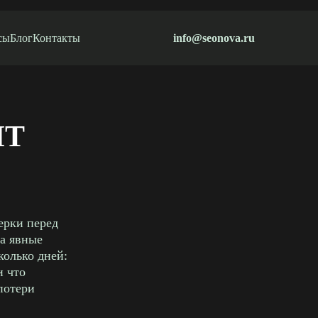
сы
Блог
Контакты
info@seonova.ru
ИТ
ерки перед
а явные
колько дней:
и что
потери