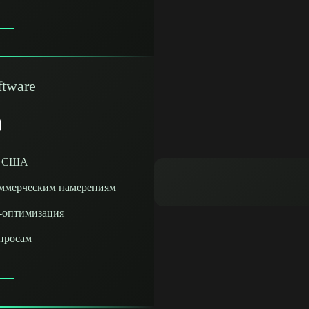
ftware
ок США
оммерческим намерениям
т-оптимизация
апросам