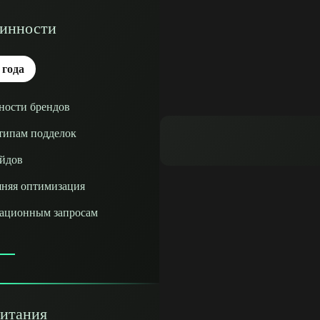
линности
 года
ности брендов
 типам подделок
айдов
шняя оптимизация
ационным запросам
итания