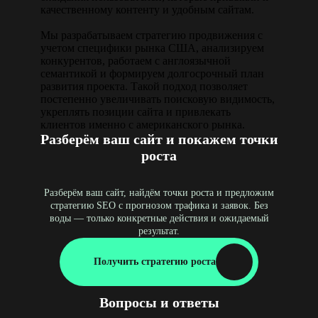
качественному контенту и удобным сайтам.
Мы разрабатываем стратегию продвижения с
учетом специфики рынка США, анализируем
конкурентов, работаем с англоязычной
семантикой и формируем долгосрочный план
развития проекта. Такой подход позволяет
постепенно увеличивать поисковую видимость,
укреплять позиции сайта и привлекать
клиентов именно с американского рынка.
Разберём ваш сайт и покажем точки
роста
Разберём ваш сайт, найдём точки роста и предложим
стратегию SEO с прогнозом трафика и заявок. Без
воды — только конкретные действия и ожидаемый
результат.
Получить стратегию роста
Вопросы и ответы