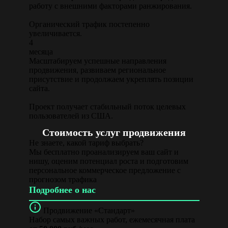
работу с внешними факторами ранжирования.
Органический трафик постепенно
увеличивается.
4
месяца
Масштабируем успешные направления
продвижения, развиваем региональное
присутствие и продолжаем укреплять позиции
сайта.
Проект получает стабильный поток целевых
пользователей из США.
Стоимость услуг продвижения
Не знаете, какой тариф выбрать?
Мы бесплатно проанализируем ваш сайт и
нишу, оценим потенциал роста и подготовим
персональное коммерческое предложение с
прогнозом трафика
Подробнее о нас
Продвижение «Стандарт»
Набор самых важных работ, ежемесячная плата