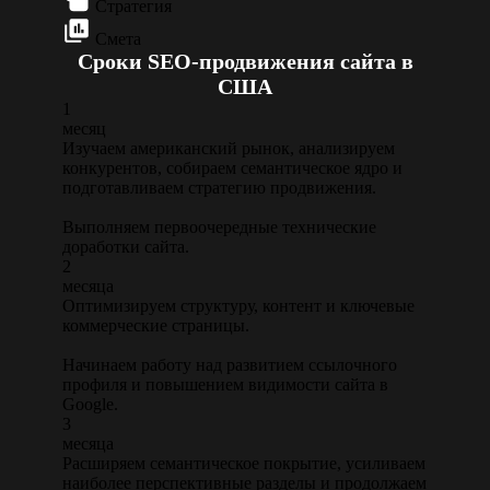
Стратегия
Смета
Сроки SEO-продвижения сайта в
США
1
месяц
Изучаем американский рынок, анализируем
конкурентов, собираем семантическое ядро и
подготавливаем стратегию продвижения.
Выполняем первоочередные технические
доработки сайта.
2
месяца
Оптимизируем структуру, контент и ключевые
коммерческие страницы.
Начинаем работу над развитием ссылочного
профиля и повышением видимости сайта в
Google.
3
месяца
Расширяем семантическое покрытие, усиливаем
наиболее перспективные разделы и продолжаем