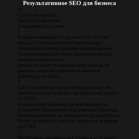
Результативное SEO для бизнеса
№
Ситуация клиента
Наше SEO-решение
Ожидаемый результат
1
Компания выходит на рынок США и хочет
начать получать клиентов через Google.
Анализируем нишу, уровень конкуренции и
разрабатываем стратегию продвижения под
американский рынок.
Бизнес получает понятный план выхода на
рынок и начинает привлекать целевую
аудиторию из США.
2
Сайт уже работает на английском языке, но
практически не получает органический трафик
из США.
Анализируем причины низкой видимости,
устраняем ограничения и усиливаем страницы,
ориентированные на американскую аудиторию.
Растет количество показов, переходов и заявок
из США.
3
Необходимо продвигаться только в отдельных