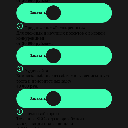
от 50 000 руб./мес.
Заказать
Продвижение «Расширенный»
Для сложных и крупных проектов с высокой
конкуренцией
от 90 000 руб./мес.
Заказать
Аудит сайта
Комплексный анализ сайта с выявлением точек
роста и приоритетных задач
40 000 руб.
Заказать
Почасовой тариф
Точечные SEO-задачи, доработки и
консультации под ваши цели