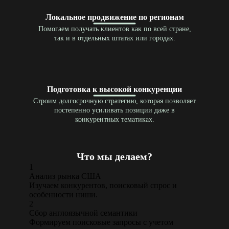
Локальное продвижение по регионам
Помогаем получать клиентов как по всей стране,
так и в отдельных штатах или городах.
Подготовка к высокой конкуренции
Строим долгосрочную стратегию, которая позволяет
постепенно усиливать позиции даже в
конкурентных тематиках.
Что мы делаем?
1
Анализ рынка США
Изучаем конкурентов, поисковый спрос и
особенности ниши.
2
Сбор англоязычной семантики
Формируем поисковые запросы с учетом