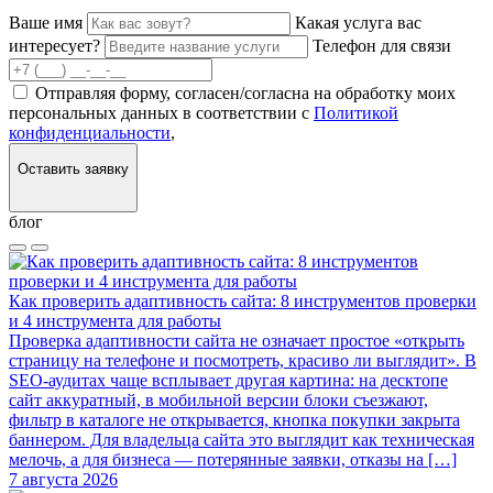
Ваше имя
Какая услуга вас
интересует?
Телефон для связи
Отправляя форму, согласен/согласна на обработку моих
персональных данных в соответствии с
Политикой
конфиденциальности
,
Оставить заявку
блог
Как проверить адаптивность сайта: 8 инструментов проверки
и 4 инструмента для работы
Проверка адаптивности сайта не означает простое «открыть
страницу на телефоне и посмотреть, красиво ли выглядит». В
SEO-аудитах чаще всплывает другая картина: на десктопе
сайт аккуратный, в мобильной версии блоки съезжают,
фильтр в каталоге не открывается, кнопка покупки закрыта
баннером. Для владельца сайта это выглядит как техническая
мелочь, а для бизнеса — потерянные заявки, отказы на […]
7 августа 2026