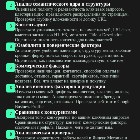
Анализ семантического ядра и структуры
2
Оцениваем полноту и релевантность ключевых запросов,
кластеризацию, правильность распределения по страницам.
Проверяем глубину вложенности и логику URL.
Контент-аудит
3
Проверяем уникальность текстов, наличие ключей, LSI-фраз,
качество заголовков H1–H3, мета-теги Title и Description.
Оцениваем полезность контента для пользователей.
Юзабилити и поведенческие факторы
4
Анализируем удобство навигации, структуру меню, хлебные
крошки, форму поиска, скорость загрузки, адаптивность.
Оцениваем, как пользователи взаимодействуют с сайтом.
Коммерческие факторы
5
Проверяем наличие цен, контактов, способов оплаты и
доставки, отзывов, гарантий, сертификатов, политики
возврата. Все, что влияет на доверие и покупку.
Анализ внешних факторов и репутации
6
Изучаем ссылочный профиль: количество, качество, анкоры,
токсичные ссылки. Анализируем упоминания бренда в
каталогах, соцсетях, отзовиках. Проверяем рейтинг в Google
Business Profile.
Сравнение с конкурентами
7
Выбираем топ-5 конкурентов по вашим ключевым запросам.
Сравниваем их структуру, контент, коммерческие факторы,
ссылочный профиль. Находим, чего не хватает вам.
Аналитическая проверка
8
Проверяем корректность работы целей в Яндекс.Метрике и