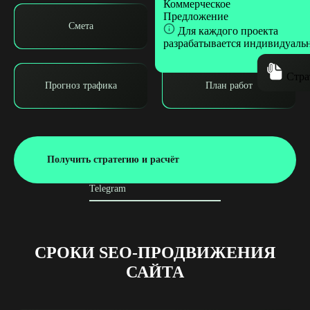
Коммерческое
Предложение
Смета
Стратегия
Для каждого проекта
разрабатывается индивидуаль
Стра
Прогноз трафика
План работ
Получить стратегию и расчёт
Telegram
СРОКИ SEO-ПРОДВИЖЕНИЯ
САЙТА