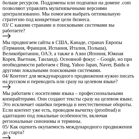
больше ресурсов. Поддомены или подпапки на домене .com
позволяют управлять мультиязычными версиями
централизованно. Мы помогаем выбрать оптимальную
стратегию под конкретные цели бизнеса.
03/
С какими странами и поисковыми системами вы
работаете?
Мы продвигаем сайты в США, Канаде, странах Европы
(Германия, Франция, Испания, Италия, Польша),
Великобритании, ОАЭ, а также в Азии (Япония, Южная
Корея, Вьетнам, Таиланд). Основной фокус – Google, но при
необходимости работаем с Bing, Yahoo Japan, Naver, Baidu и
другими локальными поисковыми системами.
04/
Контент для международного продвижения нужно писать
на русском и переводить или сразу на целевом языке?
Мы работаем с носителями языка – профессиональными
копирайтерами. Они создают тексты сразу на целевом языке.
Это исключает ошибки перевода и неестественные обороты.
Если контент уже есть, проводим вычитку (proofread) и
адаптацию под локальные особенности, включая
региональные синонимы и термины.
05/
Как оценить окупаемость международного продвижения
до старта?